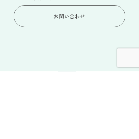
お問い合わせ
株式会社食楽宝庫
〒107-0062
東京都港区南青山6-13-25
南青山TMビル 2F B号
事業内容
実績紹介
会社情報
採用情報